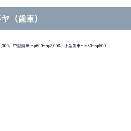
ギヤ（歯車）
000、中型歯車…φ600～φ2,000、小型歯車…φ50～φ600