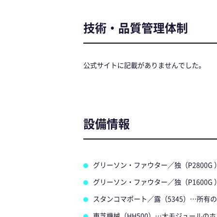
技術・品質管理体制
公式サイトに記載がありませんでした。
設備情報
グリーソン・ファウター／独（P2800
グリーソン・ファウター／独（P1600
スタンコマポート／露（5345）…所
東芝機械（HH500）…大モジュール