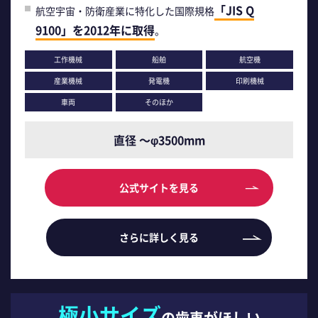
「JIS Q
航空宇宙・防衛産業に特化した国際規格
9100」を2012年に取得
。
工作機械
船舶
航空機
産業機械
発電機
印刷機械
車両
そのほか
直径 ～φ3500mm
公式サイトを見る
さらに詳しく見る
極小サイズ
の歯車がほしい