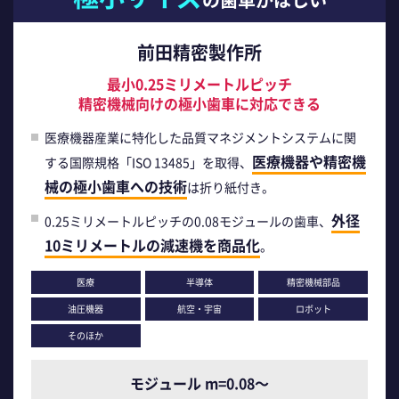
前田精密製作所
最小0.25ミリメートルピッチ
精密機械向けの極小歯車に対応できる
医療機器産業に特化した品質マネジメントシステムに関
医療機器や精密機
する国際規格「ISO 13485」を取得、
械の極小歯車への技術
は折り紙付き。
外径
0.25ミリメートルピッチの0.08モジュールの歯車、
10ミリメートルの減速機を商品化
。
医療
半導体
精密機械部品
油圧機器
航空・宇宙
ロボット
そのほか
モジュール m=0.08～