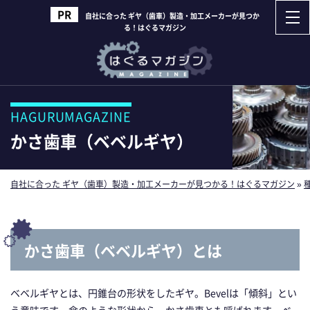
自社に合った ギヤ（歯車）製造・加工メーカーが見つか
る！はぐるマガジン
HAGURUMAGAZINE
かさ歯車（ベベルギヤ）
自社に合った ギヤ（歯車）製造・加工メーカーが見つかる！はぐるマガジン
»
かさ歯車（ベベルギヤ）とは
ベベルギヤとは、円錐台の形状をしたギヤ。Bevelは「傾斜」とい
う意味です。傘のような形状から、かさ歯車とも呼ばれます。ベ