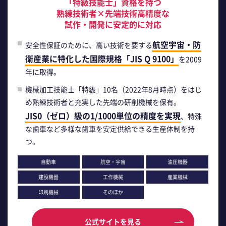
「特級技能士」資格を持つ
熟練技術者×先端技術高精度な
試作・開発に安定的に対応
航空宇宙・防
安全性保証のために、高い技術を要する
衛産業に特化した国際規格「JIS Q 9100」
を2009
年に取得。
機械加工技能士「特級」10名（2022年8月時点）をはじ
め熟練技術者と充実した先端の研削機械を保有。
JIS0（ゼロ）級の1/1000単位の精度を実現
、特殊
な歯車など多様な歯車を安定供給できる生産体制を持
つ。
自動車
航空・宇宙
油圧機器
建設機器
工作機械
産業機械
印刷機械
そのほか
公式サイトを見る