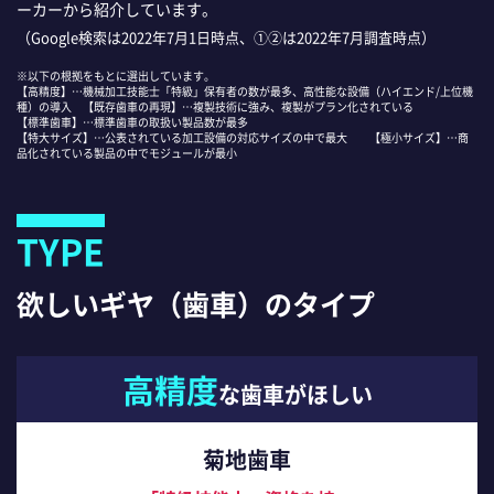
ーカーから紹介しています。
（Google検索は2022年7月1日時点、①②は2022年7月調査時点）
※以下の根拠をもとに選出しています。
【高精度】…機械加工技能士「特級」保有者の数が最多、高性能な設備（ハイエンド/上位機
種）の導入 【既存歯車の再現】…複製技術に強み、複製がプラン化されている
【標準歯車】…標準歯車の取扱い製品数が最多
【特大サイズ】…公表されている加工設備の対応サイズの中で最大 【極小サイズ】…商
品化されている製品の中でモジュールが最小
TYPE
欲しいギヤ（歯車）のタイプ
高精度
な歯車がほしい
菊地歯車