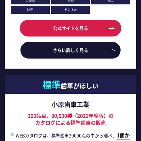
自動車
医療
航空
防衛
そのほか
公式サイトを見る
さらに詳しく見る
標準
歯車がほしい
小原歯車工業
200品目、30,000種（2021年度版）の
カタログによる標準歯車の販売
1個か
WEBカタログは、標準歯車20000点の中から選べ、