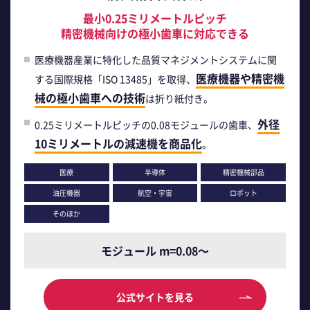
最小0.25ミリメートルピッチ
精密機械向けの極小歯車に対応できる
医療機器産業に特化した品質マネジメントシステムに関
医療機器や精密機
する国際規格「ISO 13485」を取得、
械の極小歯車への技術
は折り紙付き。
外径
0.25ミリメートルピッチの0.08モジュールの歯車、
10ミリメートルの減速機を商品化
。
医療
半導体
精密機械部品
油圧機器
航空・宇宙
ロボット
そのほか
モジュール m=0.08～
公式サイトを見る