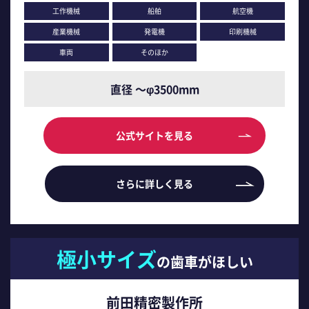
工作機械
船舶
航空機
産業機械
発電機
印刷機械
車両
そのほか
直径 ～φ3500mm
公式サイトを見る
さらに詳しく見る
極小サイズ
の歯車がほしい
前田精密製作所