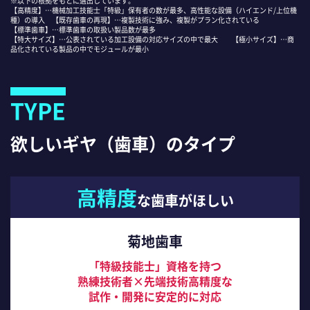
※以下の根拠をもとに選出しています。
【高精度】…機械加工技能士「特級」保有者の数が最多、高性能な設備（ハイエンド/上位機
種）の導入 【既存歯車の再現】…複製技術に強み、複製がプラン化されている
【標準歯車】…標準歯車の取扱い製品数が最多
【特大サイズ】…公表されている加工設備の対応サイズの中で最大 【極小サイズ】…商
品化されている製品の中でモジュールが最小
TYPE
欲しいギヤ（歯車）のタイプ
高精度
な歯車がほしい
菊地歯車
「特級技能士」資格を持つ
熟練技術者×先端技術高精度な
試作・開発に安定的に対応