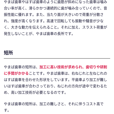
やまば歯車やはすば歯車のように歯筋が斜めになった歯車は噛み
合い率が高く、滑らかかつ連続的に歯が噛み合っていくので、音
振性能に優れます。また、当たり面が大きいので荷重が分散さ
れ、強度が高くなります。高速で回転しても振動や騒音が少な
く、大きな動力を伝えられること。それに加え、スラスト荷重が
発生しないことが、やまば歯車の長所です。
短所
やまば歯車の短所は、
加工に高い技術が求められ、歯切りや研削
に手間がかかる
ことです。やまば歯車は、右ねじれと左ねじれの
はすば歯車を合わせた形状をしています。平歯車より加工が難し
いはすば歯車が合わさっており、ねじれの方向が途中で変わるた
め、高い加工技術が必要となるのです。
やまば歯車の短所は、加工の難しさと、それに伴うコスト高で
す。