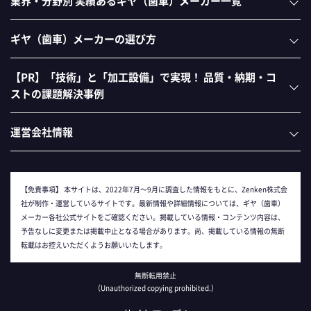
業界・分野別 実績あるギヤ（歯車）メーカー一覧
ギヤ（歯車）メーカーの選び方
【PR】「技術」と「加工設備」で実現！ 品質・納期・コ
ストの課題解決事例
運営会社情報
【免責事項】
本サイトは、2022年7月～9月に調査した情報をもとに、Zenken株式会
社が制作・運営しているサイトです。最新情報や詳細情報については、ギヤ（歯車）
メーカー各社公式サイトをご確認ください。掲載している情報・コンテンツ内容は、
予告なしに変更または掲載中止となる場合があります。尚、掲載している情報の無断
転載はお控えいただくようお願いいたします。
無断転用禁止
（Unauthorized copying prohibited.）