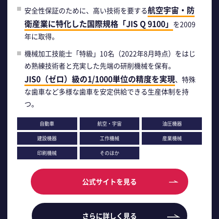
航空宇宙・防
安全性保証のために、高い技術を要する
衛産業に特化した国際規格「JIS Q 9100」
を2009
年に取得。
機械加工技能士「特級」10名（2022年8月時点）をはじ
め熟練技術者と充実した先端の研削機械を保有。
JIS0（ゼロ）級の1/1000単位の精度を実現
、特殊
な歯車など多様な歯車を安定供給できる生産体制を持
つ。
自動車
航空・宇宙
油圧機器
建設機器
工作機械
産業機械
印刷機械
そのほか
公式サイトを見る
さらに詳しく見る