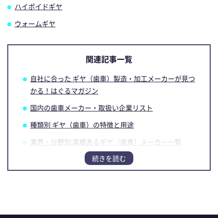
ハイポイドギヤ
ウォームギヤ
関連記事一覧
自社に合った ギヤ（歯車）製造・加工メーカーが見つ
かる！はぐるマガジン
国内の歯車メーカー・取扱い企業リスト
種類別 ギヤ（歯車）の特徴と用途
業界・分野別 実績あるギヤ（歯車）メーカー一覧
ギヤ（歯車）メーカーの選び方
【PR】「技術」と「加工設備」で実現！ 品質・納
期・コストの課題解決事例