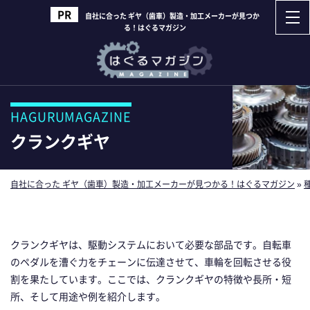
自社に合った ギヤ（歯車）製造・加工メーカーが見つか
る！はぐるマガジン
HAGURUMAGAZINE
クランクギヤ
自社に合った ギヤ（歯車）製造・加工メーカーが見つかる！はぐるマガジン
»
クランクギヤは、駆動システムにおいて必要な部品です。自転車
のペダルを漕ぐ力をチェーンに伝達させて、車輪を回転させる役
割を果たしています。ここでは、クランクギヤの特徴や長所・短
所、そして用途や例を紹介します。