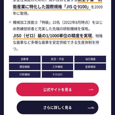
衛産業に特化した国際規格「JIS Q 9100」
を2009
年に取得。
機械加工技能士「特級」10名（2022年8月時点）をはじ
め熟練技術者と充実した先端の研削機械を保有。
JIS0（ゼロ）級の1/1000単位の精度を実現
、特殊
な歯車など多様な歯車を安定供給できる生産体制を持
つ。
自動車
航空・宇宙
油圧機器
建設機器
工作機械
産業機械
印刷機械
そのほか
公式サイトを見る
さらに詳しく見る