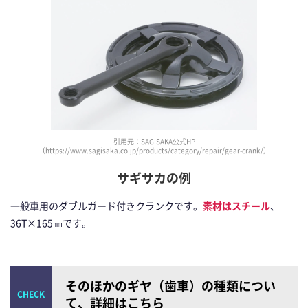
引用元：SAGISAKA公式HP
（https://www.sagisaka.co.jp/products/category/repair/gear-crank/）
サギサカの例
一般車用のダブルガード付きクランクです。
素材はスチール
、
36T×165㎜です。
そのほかのギヤ（歯車）の種類につい
て、詳細はこちら