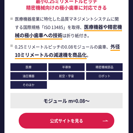
最小0.25ミリメートルピッチ
精密機械向けの極小歯車に対応できる
医療機器産業に特化した品質マネジメントシステムに関
医療機器や精密機
する国際規格「ISO 13485」を取得、
械の極小歯車への技術
は折り紙付き。
外径
0.25ミリメートルピッチの0.08モジュールの歯車、
10ミリメートルの減速機を商品化
。
医療
半導体
精密機械部品
油圧機器
航空・宇宙
ロボット
そのほか
モジュール m=0.08～
公式サイトを見る