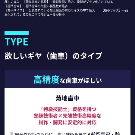
種）の導入 【既存歯車の再現】…複製技術に強み、複製がプラン化されている
【標準歯車】…標準歯車の取扱い製品数が最多
【特大サイズ】…公表されている加工設備の対応サイズの中で最大 【極小サイズ】…商
品化されている製品の中でモジュールが最小
TYPE
欲しいギヤ（歯車）のタイプ
高精度
な歯車がほしい
菊地歯車
「特級技能士」資格を持つ
熟練技術者×先端技術高精度な
試作・開発に安定的に対応
航空宇宙・防
安全性保証のために、高い技術を要する