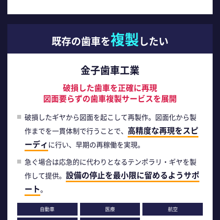
複製
既存の歯車を
したい
金子歯車工業
破損した歯車を正確に再現
図面要らずの歯車複製サービスを展開
破損したギヤから図面を起こして再製作。図面化から製
高精度な再現をスピ
作までを一貫体制で行うことで、
ーディ
に行い、早期の再稼働を実現。
急ぐ場合は応急的に代わりとなるテンポラリ・ギヤを製
設備の停止を最小限に留めるようサポ
作して提供。
ート
。
自動車
医療
航空