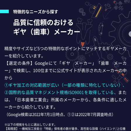
特徴的なニーズから探す
品質に信頼のおける
ギヤ（歯車）メーカー
精度やサイズなど5つの特徴的なポイントにマッチするギヤメーカ
ーを紹介しています。
【選定の条件】Googleにて「ギヤ メーカー」「歯車 メーカ
ー」で検索し、100位までに公式サイトが表示されたメーカーの中
から
①ギヤ加工の対応範囲が広い（一部の種類に特化していない）、
②国際的な品質マネジメント規格ISO9001を取得している、
また
は、「日本歯車工業会」所属のメーカーから、各条件に適したメ
ーカーから紹介しています。
（Google検索は2022年7月1日時点、①②は2022年7月調査時点）
※以下の根拠をもとに選出しています。
【高精度】…機械加工技能士「特級」保有者の数が最多、高性能な設備（ハイエンド/上位機