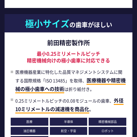
極小サイズ
の歯車がほしい
前田精密製作所
最小0.25ミリメートルピッチ
精密機械向けの極小歯車に対応できる
医療機器産業に特化した品質マネジメントシステムに関
医療機器や精密機
する国際規格「ISO 13485」を取得、
械の極小歯車への技術
は折り紙付き。
外径
0.25ミリメートルピッチの0.08モジュールの歯車、
10ミリメートルの減速機を商品化
。
医療
半導体
精密機械部品
油圧機器
航空・宇宙
ロボット