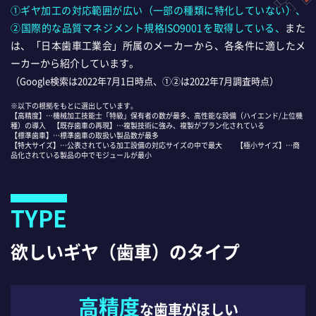
①ギヤ加工の対応範囲が広い（一部の種類に特化していない）、
②国際的な品質マネジメント規格ISO9001を取得している、
また
は、「日本歯車工業会」所属のメーカーから、各条件に適したメ
ーカーから紹介しています。
（Google検索は2022年7月1日時点、①②は2022年7月調査時点）
※以下の根拠をもとに選出しています。
【高精度】…機械加工技能士「特級」保有者の数が最多、高性能な設備（ハイエンド/上位機
種）の導入 【既存歯車の再現】…複製技術に強み、複製がプラン化されている
【標準歯車】…標準歯車の取扱い製品数が最多
【特大サイズ】…公表されている加工設備の対応サイズの中で最大 【極小サイズ】…商
品化されている製品の中でモジュールが最小
TYPE
欲しいギヤ（歯車）のタイプ
高精度
な歯車がほしい