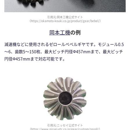
引用元:岡本工機公式サイト
（https://okamoto-kouki.co.jp/product/gear/bebel/）
岡本工機
の例
減速機などに使用されるゼロールベベルギヤです。モジュール0.5
～6、歯数5～150枚、最大ピッチ円径Φ457mmまで、最大ピッチ
円径Φ457mmまで対応可能です。
引用元:ニッセイ公式サイト
（https://www.nissei-gtr.co.jp/gear/custom/zeroll/）