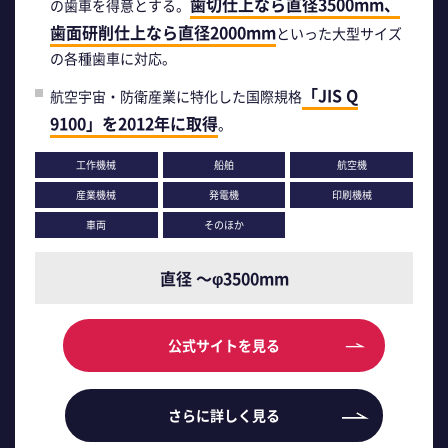
歯切仕上なら直径3500mm、
の歯車を得意とする。
歯面研削仕上なら直径2000mm
といった大型サイズ
の各種歯車に対応。
「JIS Q
航空宇宙・防衛産業に特化した国際規格
9100」を2012年に取得
。
工作機械
船舶
航空機
産業機械
発電機
印刷機械
車両
そのほか
直径 ～φ3500mm
公式サイトを見る
さらに詳しく見る