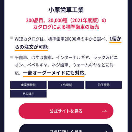
小原歯車工業
200品目、30,000種（2021年度版）の
カタログによる標準歯車の販売
1個か
WEBカタログは、標準歯車20000点の中から選べ、
らの注文が可能
。
平歯車、はすば歯車、インターナルギヤ、ラック＆ピニ
オン、ベベルギヤ、ネジ歯車、ウォームギヤなどに対
一部オーダーメイドにも対応
応、
。
産業用機械
工作機械
油圧機器
そのほか
公式サイトを見る
さらに詳しく見る