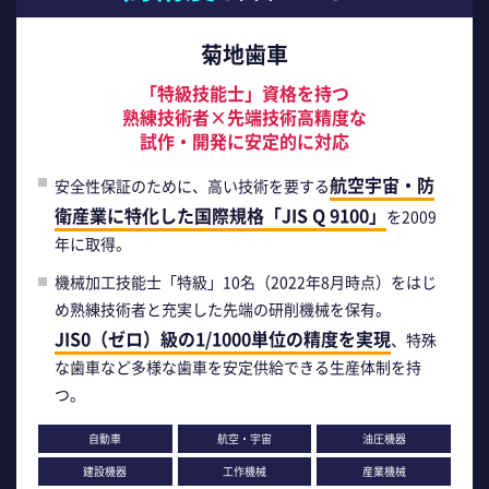
菊地歯車
「特級技能士」資格を持つ
熟練技術者×先端技術高精度な
試作・開発に安定的に対応
航空宇宙・防
安全性保証のために、高い技術を要する
衛産業に特化した国際規格「JIS Q 9100」
を2009
年に取得。
機械加工技能士「特級」10名（2022年8月時点）をはじ
め熟練技術者と充実した先端の研削機械を保有。
JIS0（ゼロ）級の1/1000単位の精度を実現
、特殊
な歯車など多様な歯車を安定供給できる生産体制を持
つ。
自動車
航空・宇宙
油圧機器
建設機器
工作機械
産業機械