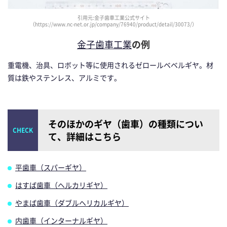
引用元:金子歯車工業公式サイト
（https://www.nc-net.or.jp/company/76940/product/detail/30073/）
金子歯車工業
の例
重電機、治具、ロボット等に使用されるゼロールベベルギヤ。材
質は鉄やステンレス、アルミです。
そのほかのギヤ（歯車）の種類につい
て、詳細はこちら
平歯車（スパーギヤ）
はすば歯車（ヘルカリギヤ）
やまば歯車（ダブルヘリカルギヤ）
内歯車（インターナルギヤ）