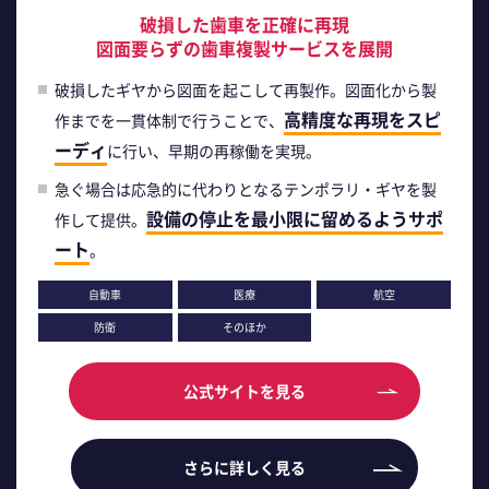
破損した歯車を正確に再現
図面要らずの歯車複製サービスを展開
破損したギヤから図面を起こして再製作。図面化から製
高精度な再現をスピ
作までを一貫体制で行うことで、
ーディ
に行い、早期の再稼働を実現。
急ぐ場合は応急的に代わりとなるテンポラリ・ギヤを製
設備の停止を最小限に留めるようサポ
作して提供。
ート
。
自動車
医療
航空
防衛
そのほか
公式サイトを見る
さらに詳しく見る