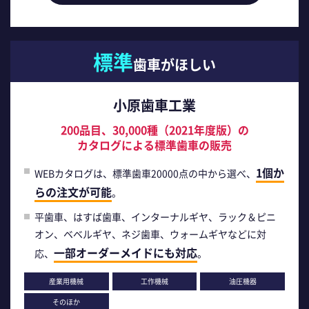
標準
歯車がほしい
小原歯車工業
200品目、30,000種（2021年度版）の
カタログによる標準歯車の販売
1個か
WEBカタログは、標準歯車20000点の中から選べ、
らの注文が可能
。
平歯車、はすば歯車、インターナルギヤ、ラック＆ピニ
オン、ベベルギヤ、ネジ歯車、ウォームギヤなどに対
一部オーダーメイドにも対応
応、
。
産業用機械
工作機械
油圧機器
そのほか