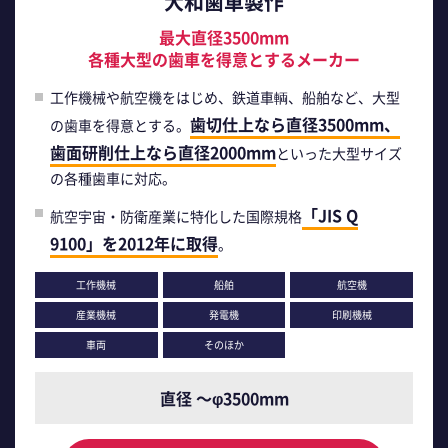
大和歯車製作
最大直径3500mm
各種大型の歯車を得意とするメーカー
工作機械や航空機をはじめ、鉄道車輌、船舶など、大型
歯切仕上なら直径3500mm、
の歯車を得意とする。
歯面研削仕上なら直径2000mm
といった大型サイズ
の各種歯車に対応。
「JIS Q
航空宇宙・防衛産業に特化した国際規格
9100」を2012年に取得
。
工作機械
船舶
航空機
産業機械
発電機
印刷機械
車両
そのほか
直径 ～φ3500mm