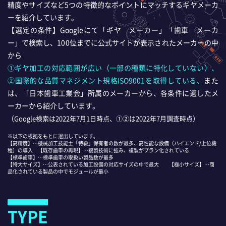
精度やサイズなど5つの特徴的なポイントにマッチするギヤメーカ
ーを紹介しています。
【選定の条件】Googleにて「ギヤ メーカー」「歯車 メーカ
ー」で検索し、100位までに公式サイトが表示されたメーカーの中
から
①ギヤ加工の対応範囲が広い（一部の種類に特化していない）、
②国際的な品質マネジメント規格ISO9001を取得している、
また
は、「日本歯車工業会」所属のメーカーから、各条件に適したメ
ーカーから紹介しています。
（Google検索は2022年7月1日時点、①②は2022年7月調査時点）
※以下の根拠をもとに選出しています。
【高精度】…機械加工技能士「特級」保有者の数が最多、高性能な設備（ハイエンド/上位機
種）の導入 【既存歯車の再現】…複製技術に強み、複製がプラン化されている
【標準歯車】…標準歯車の取扱い製品数が最多
【特大サイズ】…公表されている加工設備の対応サイズの中で最大 【極小サイズ】…商
品化されている製品の中でモジュールが最小
TYPE