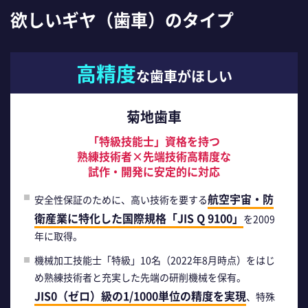
欲しいギヤ（歯車）のタイプ
高精度
な歯車がほしい
菊地歯車
「特級技能士」資格を持つ
熟練技術者×先端技術高精度な
試作・開発に安定的に対応
航空宇宙・防
安全性保証のために、高い技術を要する
衛産業に特化した国際規格「JIS Q 9100」
を2009
年に取得。
機械加工技能士「特級」10名（2022年8月時点）をはじ
め熟練技術者と充実した先端の研削機械を保有。
JIS0（ゼロ）級の1/1000単位の精度を実現
、特殊