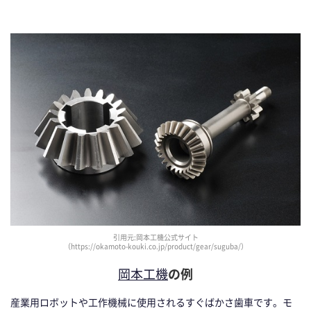
引用元:岡本工機公式サイト
（https://okamoto-kouki.co.jp/product/gear/suguba/）
岡本工機
の例
産業用ロボットや工作機械に使用されるすぐばかさ歯車です。モ