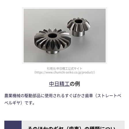
引用元:中日精工公式サイト
（https://www.chunichi-seiko.co.jp/product/）
中日精工
の例
農業機械の駆動部品に使用されるすぐばかさ歯車（ストレートベ
ベルギヤ）です。
そのほかのギヤ（歯車）の種類につい