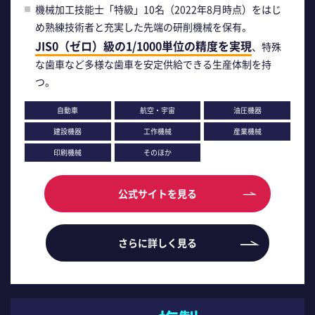
機械加工技能士「特級」10名（2022年8月時点）をはじ
め熟練技術者と充実した先端の研削機械を保有。
JIS0（ゼロ）級の1/1000単位の精度を実現
、特殊
な歯車など多様な歯車を安定供給できる生産体制を持
つ。
自動車
航空・宇宙
油圧機器
建設機器
工作機械
産業機械
印刷機械
そのほか
公式サイトを見る
さらに詳しく見る