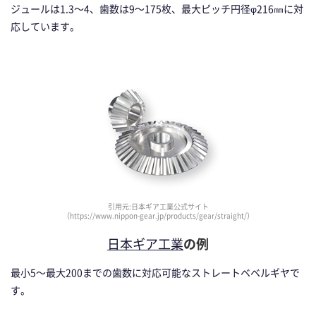
ジュールは1.3～4、歯数は9～175枚、最大ピッチ円径φ216㎜に対
応しています。
引用元:日本ギア工業公式サイト
（https://www.nippon-gear.jp/products/gear/straight/）
日本ギア工業
の例
最小5～最大200までの歯数に対応可能なストレートベベルギヤで
す。