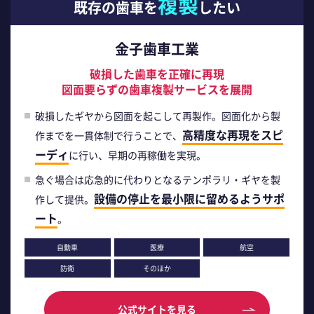
複製
既存の歯車を
したい
金子歯車工業
破損した歯車を正確に再現
図面要らずの歯車複製サービスを展開
破損したギヤから図面を起こして再製作。図面化から製
高精度な再現をスピ
作までを一貫体制で行うことで、
ーディ
に行い、早期の再稼働を実現。
急ぐ場合は応急的に代わりとなるテンポラリ・ギヤを製
設備の停止を最小限に留めるようサポ
作して提供。
ート
。
自動車
医療
航空
防衛
そのほか
公式サイトを見る