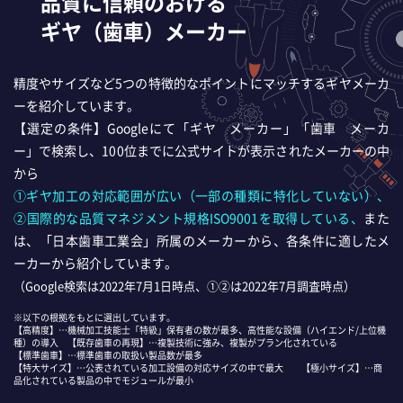
品質に信頼のおける
ギヤ（歯車）メーカー
精度やサイズなど5つの特徴的なポイントにマッチするギヤメーカ
ーを紹介しています。
【選定の条件】Googleにて「ギヤ メーカー」「歯車 メーカ
ー」で検索し、100位までに公式サイトが表示されたメーカーの中
から
①ギヤ加工の対応範囲が広い（一部の種類に特化していない）、
②国際的な品質マネジメント規格ISO9001を取得している、
また
は、「日本歯車工業会」所属のメーカーから、各条件に適したメ
ーカーから紹介しています。
（Google検索は2022年7月1日時点、①②は2022年7月調査時点）
※以下の根拠をもとに選出しています。
【高精度】…機械加工技能士「特級」保有者の数が最多、高性能な設備（ハイエンド/上位機
種）の導入 【既存歯車の再現】…複製技術に強み、複製がプラン化されている
【標準歯車】…標準歯車の取扱い製品数が最多
【特大サイズ】…公表されている加工設備の対応サイズの中で最大 【極小サイズ】…商
品化されている製品の中でモジュールが最小