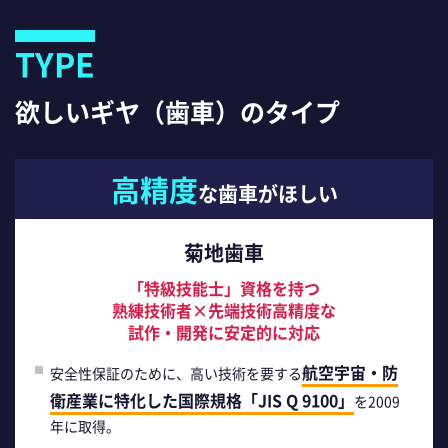
TYPE
欲しいギヤ（歯車）のタイプ
高精度
な歯車がほしい
菊地歯車
「特級技能士」資格を持つ
熟練技術者×先端技術高精度な
試作・開発に安定的に対応
航空宇宙・防
安全性保証のために、高い技術を要する
衛産業に特化した国際規格「JIS Q 9100」
を2009
年に取得。