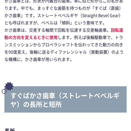
かさ歯車とは、形状が円錐台の歯車。傘に似た形からこの名があ
ります。中でも、まっすぐな歯筋を持つものが「すぐば（直歯）
かさ歯車」です。ストレートベベルギヤ（Straight Bevel Gear）
とも呼ばれますが、ベベルは「傾斜」という意味です。
かさ歯車は、交差する軸間で回転を伝達する交差軸歯車。
回転運
動の方向を変えるときに使用
します。例えば後輪駆動車で、トラ
ンスミッションからプロペラシャフトを伝わってきた動力の向き
を90度変え、後輪に送るディファレンシャル（差動装置）のよう
な機構に、かさ歯車が用いられます。
すぐばかさ歯車（ストレートベベルギ
ヤ）の長所と短所
長所