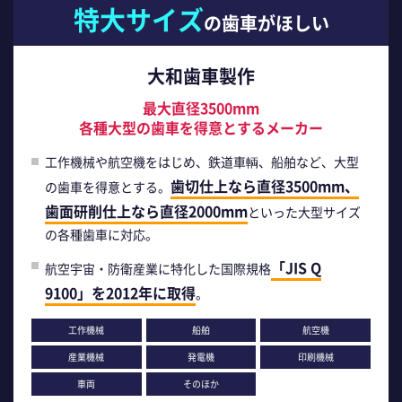
特大サイズ
の歯車がほしい
大和歯車製作
最大直径3500mm
各種大型の歯車を得意とするメーカー
工作機械や航空機をはじめ、鉄道車輌、船舶など、大型
歯切仕上なら直径3500mm、
の歯車を得意とする。
歯面研削仕上なら直径2000mm
といった大型サイズ
の各種歯車に対応。
「JIS Q
航空宇宙・防衛産業に特化した国際規格
9100」を2012年に取得
。
工作機械
船舶
航空機
産業機械
発電機
印刷機械
車両
そのほか