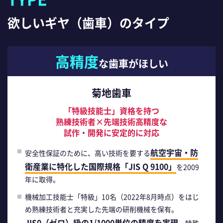
欲しいギヤ（歯車）のタイプ
高精度
な歯車がほしい
菊地歯車
「特級技能士」資格を持つ
熟練技術者×先端技術高精度な
試作・開発に安定的に対応
航空宇宙・防
安全性保証のために、高い技術を要する
衛産業に特化した国際規格「JIS Q 9100」
を2009
年に取得。
機械加工技能士「特級」10名（2022年8月時点）をはじ
め熟練技術者と充実した先端の研削機械を保有。
JIS0（ゼロ）級の1/1000単位の精度を実現
、特殊