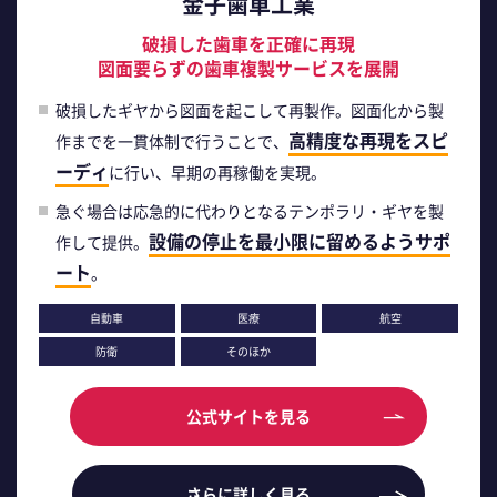
金子歯車工業
破損した歯車を正確に再現
図面要らずの歯車複製サービスを展開
破損したギヤから図面を起こして再製作。図面化から製
高精度な再現をスピ
作までを一貫体制で行うことで、
ーディ
に行い、早期の再稼働を実現。
急ぐ場合は応急的に代わりとなるテンポラリ・ギヤを製
設備の停止を最小限に留めるようサポ
作して提供。
ート
。
自動車
医療
航空
防衛
そのほか
公式サイトを見る
さらに詳しく見る