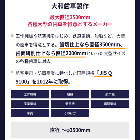
大和歯車製作
最大直径3500mm
各種大型の歯車を得意とするメーカー
工作機械や航空機をはじめ、鉄道車輌、船舶など、大型
歯切仕上なら直径3500mm、
の歯車を得意とする。
歯面研削仕上なら直径2000mm
といった大型サイズ
の各種歯車に対応。
「JIS Q
航空宇宙・防衛産業に特化した国際規格
9100」を2012年に取得
。
工作機械
船舶
航空機
産業機械
発電機
印刷機械
車両
そのほか
直径 ～φ3500mm